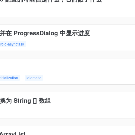
并在 ProgressDialog 中显示进度
roid-asynctask
nitialization
idiomatic
转换为 String [] 数组
ayList