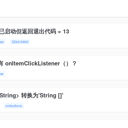
va 已启动但返回退出代码 = 13
pse
32bit-64bit
 onItemClickListener（）？
iew
String> 转换为'String []'
collections