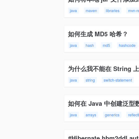
java
maven
libraries
mvn-r
如何生成 MD5 哈希？
java
hash
md5
hashcode
为什么我不能在 String 上
java
string
switch-statement
如何在 Java 中创建泛型
java
arrays
generics
reflect
#Hibernate hbm2d