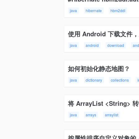
java
hibernate
hbm2ddl
使用 Android 下载文件，
java
android
download
and
如何初始化静态地图？
java
dictionary
collections
i
将 ArrayList <String> 
java
arrays
arraylist
按属性排序自定义对象的 Arr