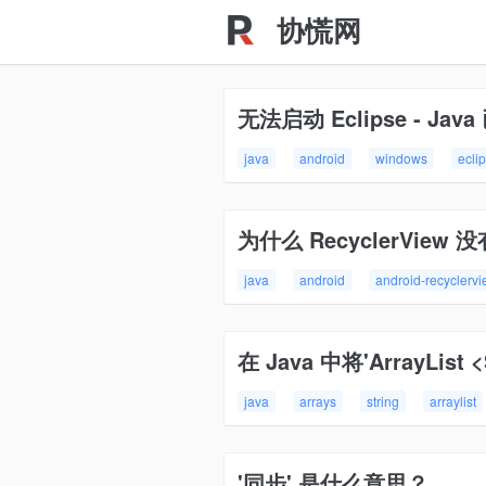
协慌网
无法启动 Eclipse - Ja
java
android
windows
ecli
为什么 RecyclerView 没有
java
android
android-recyclerv
在 Java 中将'ArrayList <
java
arrays
string
arraylist
'同步' 是什么意思？