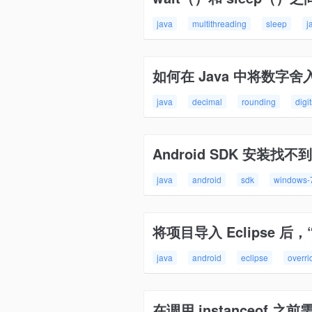
java
multithreading
sleep
j
如何在 Java 中将数字舍
java
decimal
rounding
digi
Android SDK 安装找不到
java
android
sdk
windows-
将项目导入 Eclipse 
java
android
eclipse
overri
在调用 instanceof 