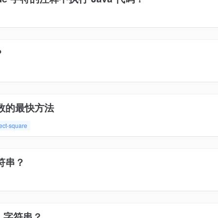
？
数的最快方法
ect-square
符串？
a 字符串？