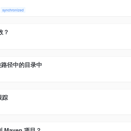
synchronized
数？
a 类路径中的目录中
跟踪
 Maven 项目？