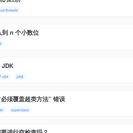
ava-threads
入到 n 个小数位
ts
 JDK
7-x64
jdk6
后，“必须覆盖超类方法” 错误
de
superclass
之前需要进行空检查吗？