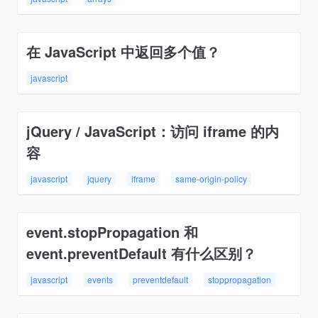
在 JavaScript 中返回多个值？
javascript
jQuery / JavaScript：访问 iframe 的内
容
javascript
jquery
iframe
same-origin-policy
event.stopPropagation 和
event.preventDefault 有什么区别？
javascript
events
preventdefault
stoppropagation