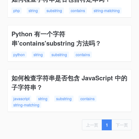
php
string
substring
contains
string-matching
Python 有一个字符
串'contains'substring 方法吗？
python
string
substring
contains
如何检查字符串是否包含 JavaScript 中的
子字符串？
javascript
string
substring
contains
string-matching
上一页
1
下一页