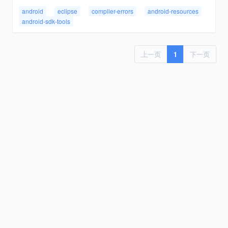
android
eclipse
compiler-errors
android-resources
android-sdk-tools
上一页
1
下一页