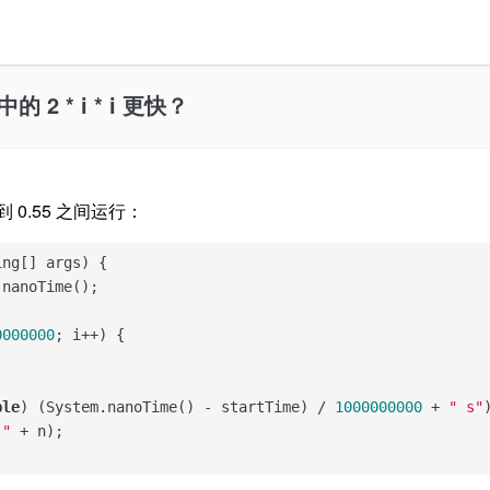
中的 2 * i * i 更快？
 到 0.55 之间运行：
ing[] args
) 
{

nanoTime();

0000000
; i++) {

ble
) (System.nanoTime() - startTime) / 
1000000000
 + 
" s"
)
 "
 + n);
