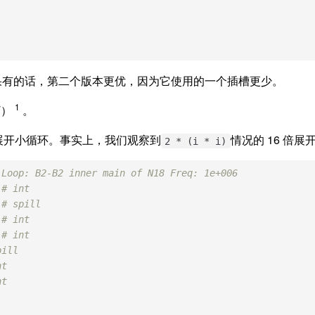
如果有的话，第二个版本更优，因为它使用的一个插槽更少。
1
T）
。
地展开小循环。事实上，我们观察到
情况的 16 倍展
2 * (i * i)
 Loop: B2-B2 inner main of N18 Freq: 1e+006
 
# int
 
# spill
 # int
 
# int
pill
nt
nt