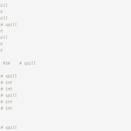
pill
nt
pill
 
# spill
nt
pill
nt
nt
, R10    # spill
 
# spill
 # int
 
# int
 
# spill
 # int
 
# int
 
# spill