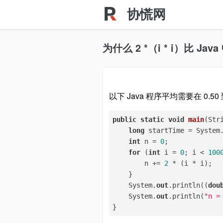
协慌网
为什么 2 *（i * i）比 Java 
以下 Java 程序平均需要在 0.50
public
static
void
main
(
Str
long
 startTime = System.
int
 n = 
0
;

for
 (
int
 i = 
0
; i < 
100
        n += 
2
 * (i * i);

    }

    System.
out
.println((
dou
    System.
out
.println(
"n =
}