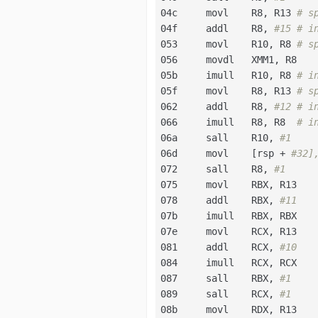
04c     movl    R8, R13 
# s
04f     addl    R8, 
#15 # i
053     movl    R10, R8 
# s
056     movdl   XMM1, R8   
05b     imull   R10, R8 
# i
05f     movl    R8, R13 
# s
062     addl    R8, 
#12 # i
066     imull   R8, R8  
# i
06a     sall    R10, 
#1
06d     movl    [rsp + 
#32]
072     sall    R8, 
#1
075     movl    RBX, R13   
078     addl    RBX, 
#11   
07b     imull   RBX, RBX   
07e     movl    RCX, R13   
081     addl    RCX, 
#10   
084     imull   RCX, RCX   
087     sall    RBX, 
#1
089     sall    RCX, 
#1
08b     movl    RDX, R13   