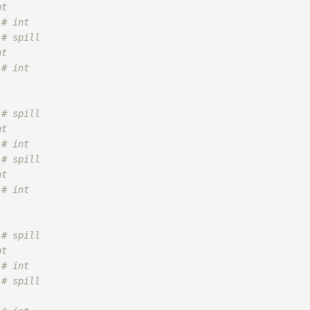
nt
 
# int
 
# spill
nt
 
# int
 
# spill
nt
 
# int
 
# spill
nt
 
# int
 
# spill
nt
 
# int
 
# spill