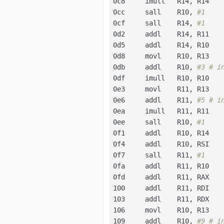
0c8     imull   R14, R14   
0cc     sall    R10, 
#1
0cf     sall    R14, 
#1
0d2     addl    R14, R11   
0d5     addl    R14, R10   
0d8     movl    R10, R13   
0db     addl    R10, 
#3 # i
0df     imull   R10, R10   
0e3     movl    R11, R13   
0e6     addl    R11, 
#5 # i
0ea     imull   R11, R11   
0ee     sall    R10, 
#1
0f1     addl    R10, R14   
0f4     addl    R10, RSI   
0f7     sall    R11, 
#1
0fa     addl    R11, R10   
0fd     addl    R11, RAX   
100     addl    R11, RDI   
103     addl    R11, RDX   
106     movl    R10, R13   
109     addl    R10, 
#9 # i