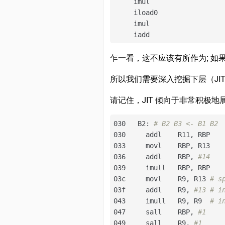
     imul

     iload0

     imul

     iadd
乍一看，这不应该有所作为; 
所以我们需要深入挖掘下层（JI
请记住，JIT 倾向于非常积极
030   B2: 
# B2 B3 <- B1 B2 
030     addl    R11, RBP   
033     movl    RBP, R13   
036     addl    RBP, 
#14   
039     imull   RBP, RBP   
03c     movl    R9, R13 
# s
03f     addl    R9, 
#13 # i
043     imull   R9, R9  
# i
047     sall    RBP, 
#1
049     sall    R9, 
#1