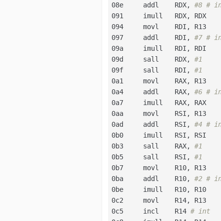
08e     addl    RDX, 
#8 # i
091     imull   RDX, RDX   
094     movl    RDI, R13   
097     addl    RDI, 
#7 # i
09a     imull   RDI, RDI   
09d     sall    RDX, 
#1
09f     sall    RDI, 
#1
0a1     movl    RAX, R13   
0a4     addl    RAX, 
#6 # i
0a7     imull   RAX, RAX   
0aa     movl    RSI, R13   
0ad     addl    RSI, 
#4 # i
0b0     imull   RSI, RSI   
0b3     sall    RAX, 
#1
0b5     sall    RSI, 
#1
0b7     movl    R10, R13   
0ba     addl    R10, 
#2 # i
0be     imull   R10, R10   
0c2     movl    R14, R13   
0c5     incl    R14 
# int