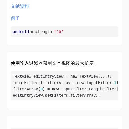
文献资料
例子
android
:maxLength=
"10"
使用输入过滤器限制文本视图的最大长度。
TextView editEntryView = 
new
 TextView(...);

InputFilter[] filterArray = 
new
 InputFilter[
1
];

filterArray[
0
] = 
new
 InputFilter.LengthFilter(
8
);

editEntryView.setFilters(filterArray);