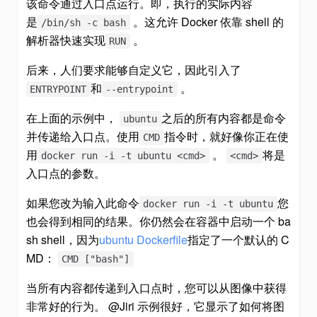
该命令通过入口点运行。即，执行的实际内容
是
。这允许 Docker 依靠 shell 的
/bin/sh -c bash
解析器快速实现
。
RUN
后来，人们要求能够自定义它，因此引入了
和
。
ENTRYPOINT
--entrypoint
在上面的示例中，
之后的所有内容都是命令
ubuntu
并传递给入口点。使用
指令时，就好像你正在使
CMD
用
。
将是
docker run -i -t ubuntu <cmd>
<cmd>
入口点的参数。
如果您改为输入此命令
您
docker run -i -t ubuntu
也会得到相同的结果。你仍然会在容器中启动一个 ba
sh shell，因为
ubuntu Dockerfile
指定了一个默认的 C
MD：
CMD ["bash"]
当所有内容都传递到入口点时，您可以从图像中获得
非常好的行为。 @Jiri 示例很好，它显示了如何将图