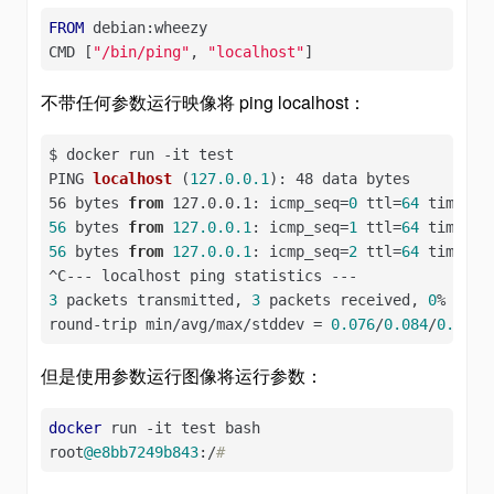
FROM
 debian:wheezy

CMD [
"/bin/ping"
, 
"localhost"
]
不带任何参数运行映像将 ping localhost：
$ docker run -
it test

PING 
localhost
 (
127.0
.0
.1
): 48 data bytes

56 bytes 
from
 127.0.0.1: icmp_seq
=
0
 ttl=
64
 time=
0.
56
 bytes 
from
127.0
.0
.1
: icmp_seq=
1
 ttl=
64
 time=
0.
56
 bytes 
from
127.0
.0
.1
: icmp_seq=
2
 ttl=
64
 time=
0.
3
 packets transmitted, 
3
 packets received, 
0
% packe
round-trip min/avg/max/stddev = 
0.076
/
0.084
/
0.090
/
但是使用参数运行图像将运行参数：
docker
 run -it test bash

root
@e8bb7249b843
:/
#