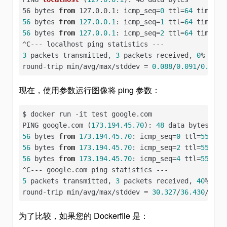
56 bytes 
from
 127.0.0.1: icmp_seq
=
0
 ttl=
64
 time=
0.
56
 bytes 
from
127.0
.0
.1
: icmp_seq=
1
 ttl=
64
 time=
0.
56
 bytes 
from
127.0
.0
.1
: icmp_seq=
2
 ttl=
64
 time=
0.
3
 packets transmitted, 
3
 packets received, 
0
% packe
round-trip min/avg/max/stddev = 
0.088
/
0.091
/
0.096
/
现在，使用参数运行图像将 ping 参数：
$ docker run -it test google.com

PING google.com (
173.194
.45
.70
): 
48
56
 bytes 
from
173.194
.45
.70
: icmp_seq=
0
 ttl=
55
 tim
56
 bytes 
from
173.194
.45
.70
: icmp_seq=
2
 ttl=
55
 tim
56
 bytes 
from
173.194
.45
.70
: icmp_seq=
4
 ttl=
55
 tim
5
 packets transmitted, 
3
 packets received, 
40
% pac
round-trip min/avg/max/stddev = 
30.327
/
36.430
/
46.3
为了比较，如果您的 Dockerfile 是：