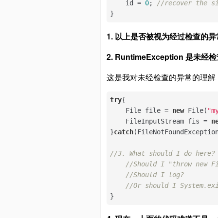
    id = 
0
; 
//recover the s
}
1. 以上是否被视为经过检查的异
2. RuntimeException 是
这是我对未经检查的异常的理解
try
{

    File file = 
new
 File(
"m
    FileInputStream fis = 
n
}
catch
(FileNotFoundException
//3. What should I do here?
//Should I "throw new F
//Should I log?
//Or should I System.ex
}