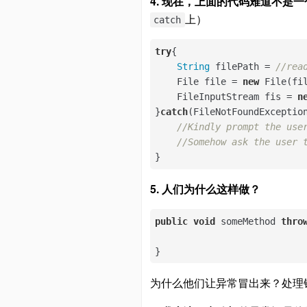
4. 现在，上面的代码难道不
上）
catch
try
{

String
 filePath = 
//rea
    File file = 
new
 File(fil
    FileInputStream fis = 
n
}
catch
(FileNotFoundException
//Kindly prompt the use
//Somehow ask the user 
}
5. 人们为什么这样做？
public
void
 someMethod 
thro
}
为什么他们让异常冒出来？处理