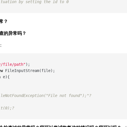
ituation by setting the id to 0
常？
未经检查的异常吗？
：
y/file/path"
);

ew
 FileInputStream(file);   

 e){

ileNotFoundException("File not found");"?
it(0);?