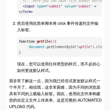
<!-- here you can have file submit button or
<
input
type
=
"submit"
value
=
'submit'
 >
</
form
>
然后使用此简单脚本将 click 事件传递到文件输
入标签。
function
getFile
(
)
{

document
.getElementById(
"upfile"
).click();
}
现在，您可以使用任何类型的样式，而不必担心
如何更改默认样式。
我非常了解这一点，因为我已经尝试更改默认样式一
个半月了。相信我，这非常困难，因为不同的浏览器
具有不同的上载输入标签。因此，使用此文件来构建
您的自定义文件上传表单。这是完整的 AUTOMATED
UPLOAD 代码。