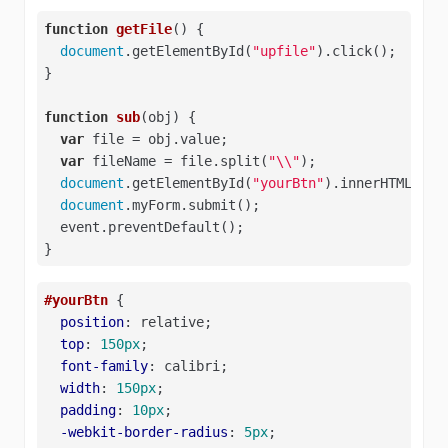
function
getFile
(
) 
{

document
.getElementById(
"upfile"
).click();

}

function
sub
(
obj
) 
{

var
 file = obj.value;

var
 fileName = file.split(
"\\"
);

document
.getElementById(
"yourBtn"
).innerHTML = f
document
.myForm.submit();

  event.preventDefault();

}
#yourBtn
 {

position
: relative;

top
: 
150px
;

font-family
: calibri;

width
: 
150px
;

padding
: 
10px
;

-webkit-border-radius
: 
5px
;
