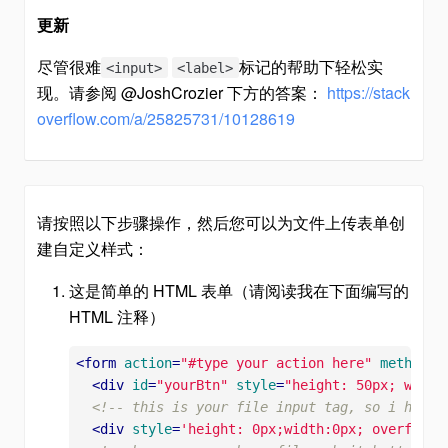
更新
尽管很难
标记的帮助下轻松实
<input>
<label>
现。请参阅 @JoshCrozier 下方的答案：
https://stack
overflow.com/a/25825731/10128619
请按照以下步骤操作，然后您可以为文件上传表单创
建自定义样式：
这是简单的 HTML 表单（请阅读我在下面编写的
HTML 注释）
<
form
action
=
"#type your action here"
method
=
"
<
div
id
=
"yourBtn"
style
=
"height: 50px; width
<!-- this is your file input tag, so i hide 
<
div
style
=
'height: 0px;width:0px; overflow: