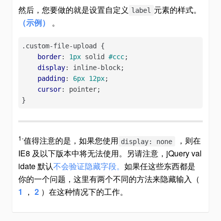
然后，您要做的就是设置自定义
元素的样式。
label
（示例）
。
.custom-file-upload
 {

border
: 
1px
 solid 
#ccc
;

display
: inline-block;

padding
: 
6px
12px
;

cursor
: pointer;

}
1-
值得注意的是，如果您使用
，则在
display: none
IE8 及以下版本中将无法使用。另请注意，jQuery val
idate 默认
不会验证隐藏字段。
如果任这些东西都是
你的一个问题，这里有两个不同的方法来隐藏输入（
1
，
2
）在这种情况下的工作。