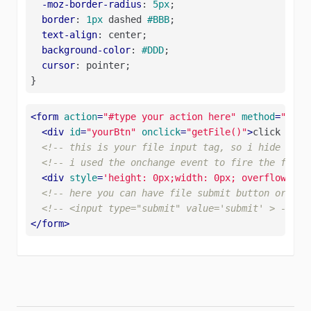
-moz-border-radius
: 
5px
;

border
: 
1px
 dashed 
#BBB
;

text-align
: center;

background-color
: 
#DDD
;

cursor
: pointer;

}
<
form
action
=
"#type your action here"
method
=
"POST
<
div
id
=
"yourBtn"
onclick
=
"getFile()"
>
click to u
<!-- this is your file input tag, so i hide it!-
<!-- i used the onchange event to fire the form 
<
div
style
=
'height: 0px;width: 0px; overflow:hid
<!-- here you can have file submit button or you
<!-- <input type="submit" value='submit' > -->
</
form
>