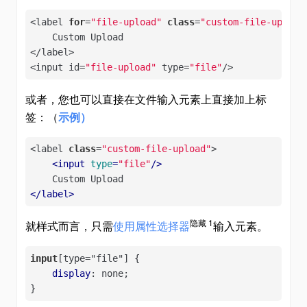
<label 
for
=
"file-upload"
class
=
"custom-file-upload
    Custom Upload

</label>

<input id=
"file-upload"
 type=
"file"
/>
或者，您也可以直接在文件输入元素上直接加上标
签：（
示例）
<label 
class
=
"custom-file-upload"
>

<
input
type
=
"file"
/>
</
label
>
隐藏 1
就样式而言，只需
使用属性选择器
输入元素。
input
[type="file"]
 {

display
: none;

}