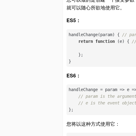
就可以随心所欲地使用它。
ES5：
handleChange(param) { 
// pa
return
function
 (
e
) 
{ 
/
    };

}
ES6：
handleChange = 
param
 =>
 e =>
// param is the argumen
// e is the event objec
};
您将以这种方式使用它：