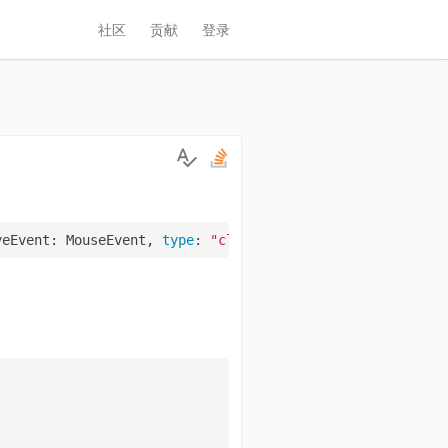
社区
贡献
登录
veEvent: MouseEvent, 
type
: 
"click"
, target