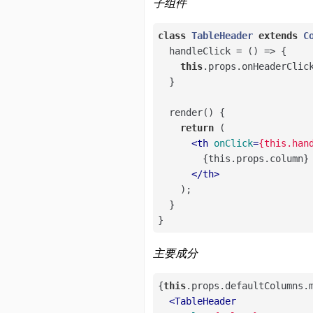
子组件
class
TableHeader
extends
C
  handleClick = 
()
 =>
 {

this
.props.onHeaderClic
  }

  render() {

return
 (

<
th
onClick
=
{this.han
        {this.props.column}

</
th
>
    );

  }

}
主要成分
{
this
.props.defaultColumns.
<
TableHeader