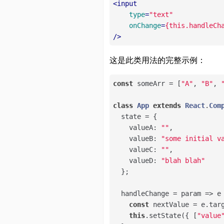
<
input
type
=
"text"
onChange
=
{this.handleCh
/>
这是此类用法的完整示例：
const
 someArr = [
"A"
, 
"B"
, 
class
App
extends
React
.
Com
  state = {

valueA
: 
""
,

valueB
: 
"some initial v
valueC
: 
""
,

valueD
: 
"blah blah"
  };

  handleChange = 
param
 =>
 e 
const
 nextValue = e.targ
this
.setState({ [
"value