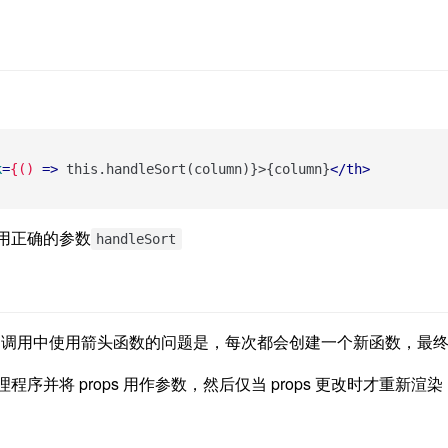
k
=
{()
 =>
 this.handleSort(column)}>{column}
</
th
>
用正确的参数
handleSort
nder 调用中使用箭头函数的问题是，每次都会创建一个新函数，
序并将 props 用作参数，然后仅当 props 更改时才重新