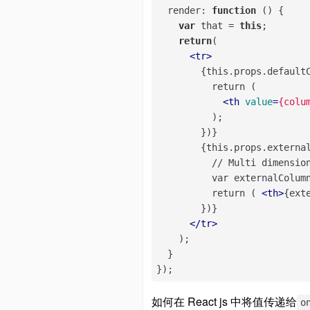
render
: 
function
 (
) 
{

var
 that = 
this
;

return
(

<
tr
>
        {this.props.defaultC
          return (

<
th
value
=
{colu
          );

        })}

        {this.props.external
          // Multi dimension
          var externalColumn
          return ( 
<
th
>
{ext
        })}

</
tr
>
    );

  }

});
如何在 React js 中将值传递给
o