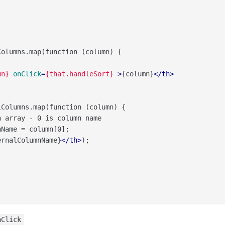
olumns.map(function (column) {

mn}
onClick
=
{that.handleSort}
 >
{column}
</
th
>
Columns.map(function (column) {

 array - 0 is column name

Name = column[0];

ernalColumnName}
</
th
>
);

nClick