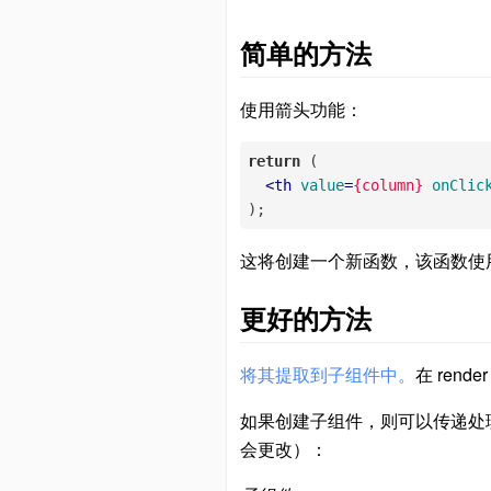
简单的方法
使用箭头功能：
return
 (

<
th
value
=
{column}
onClic
);
这将创建一个新函数，该函数使
更好的方法
将其提取到子组件中。
在 re
如果创建子组件，则可以传递处理程
会更改）：