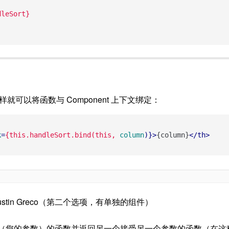
dleSort}
就可以将函数与 Component 上下文绑定：
k
=
{this.handleSort.bind(this,
column
)}>
{column}
</
th
>
tin Greco（第二个选项，有单独的组件）
您的参数）的函数并返回另一个接受另一个参数的函数（在这种情况