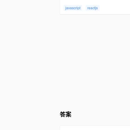
javascript
reactjs
答案