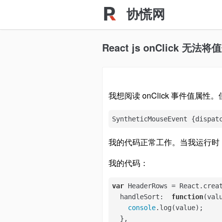
协慌网
React js onClick 无
我想阅读 onClick 事件值
SyntheticMouseEvent {dispat
我的代码正常工作。当我运行时
我的代码：
var
 HeaderRows = React.creat
handleSort
:  
function
(
val
console
.log(value);

  },
