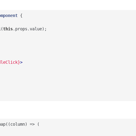
omponent
{

k(
this
.props.value);

dleClick}
>
map(
(
column
) =>
 (
