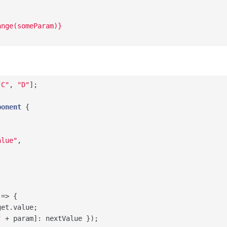
ange(someParam)}
"C"
, 
"D"
];

ponent
{

alue"
,

=> {

et.value;

"
 + param]: nextValue });
