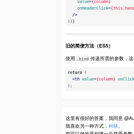
value
=
{column}
onHeaderClick
=
{this.han
  />
))}
旧的简便方法（ES5）
使用
传递所需的参数，这样
.bind
return
 (

<
th
value
=
{column}
onClic
);
这里有很好的答案，我同意 @Aus
我喜欢另一种方式，
柯林
。
您可以做的是创建一个接受参数（