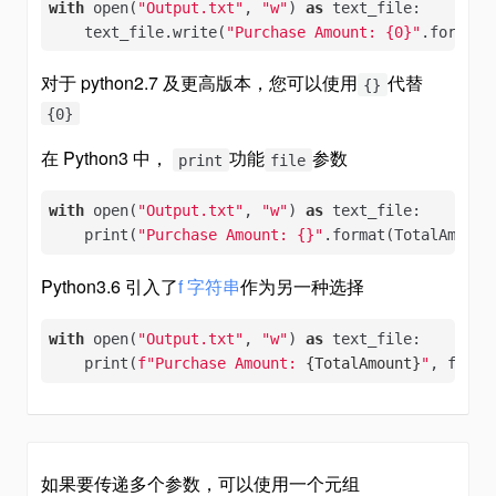
with
 open(
"Output.txt"
, 
"w"
) 
as
 text_file:

    text_file.write(
"Purchase Amount: {0}"
.format(
对于 python2.7 及更高版本，您可以使用
代替
{}
{0}
在 Python3 中，
功能
参数
print
file
with
 open(
"Output.txt"
, 
"w"
) 
as
 text_file:

    print(
"Purchase Amount: {}"
.format(TotalAmount
Python3.6 引入了
f 字符串
作为另一种选择
with
 open(
"Output.txt"
, 
"w"
) 
as
 text_file:

    print(
f"Purchase Amount: 
{TotalAmount}
"
, file=
如果要传递多个参数，可以使用一个元组