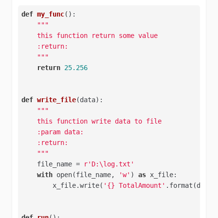
def
my_func
()
:
"""

    this function return some value

    :return:

    """
return
25.256
def
write_file
(data)
:
"""

    this function write data to file

    :param data:

    :return:

    """
    file_name = 
r'D:\log.txt'
with
 open(file_name, 
'w'
) 
as
 x_file:

        x_file.write(
'{} TotalAmount'
.format(data))
def
run
()
: