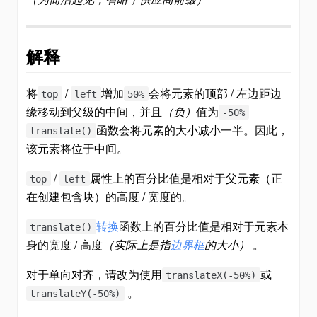
解释
将
/
增加
会将元素的顶部 / 左边距边
top
left
50%
缘移动到父级的中间，并且
（负）
值为
-50%
函数会将元素的大小减小一半。因此，
translate()
该元素将位于中间。
/
属性上的百分比值是相对于父元素（正
top
left
在创建包含块）的高度 / 宽度的。
转换
函数上的百分比值是相对于元素本
translate()
身的宽度 / 高度
（实际上是指
边界框
的大小）
。
对于单向对齐，请改为使用
或
translateX(-50%)
。
translateY(-50%)