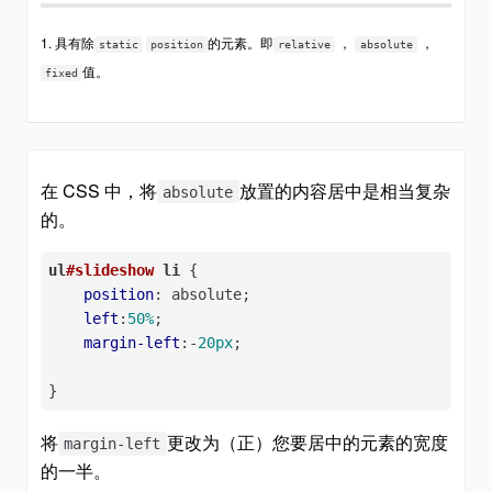
1. 具有除
的元素。即
，
，
static
position
relative
absolute
值。
fixed
在 CSS 中，将
放置的内容居中是相当复杂
absolute
的。
ul
#slideshow
li
 {

position
: absolute;

left
:
50%
;

margin-left
:-
20px
;

}
将
更改为（正）您要居中的元素的宽度
margin-left
的一半。