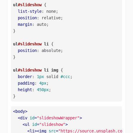
ul
#slideshow
 {

list-style
: none;

position
: relative;

margin
: auto;

}

ul
#slideshow
li
 {

position
: absolute;

}

ul
#slideshow
li
img
 {

border
: 
1px
 solid 
#ccc
;

padding
: 
4px
;

height
: 
450px
;

}
<
body
>
<
div
id
=
"slideshowWrapper"
>
<
ul
id
=
"slideshow"
>
<
li
>
<
img
src
=
"https://source.unsplash.com/ra