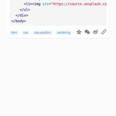
<
li
>
<
img
src
=
"https://source.unsplash.com/ra
</
ul
>
</
div
>
</
body
>
html
css
css-position
centering