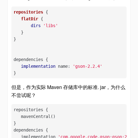
repositories
 {

flatDir
 {

dirs
'libs'
   }

}

dependencies {

implementation
 name: 
'gson-2.2.4'
}
但是，作为实际 Maven 存储库中的标准. jar，为什么
不尝试呢？
repositories {

   mavenCentral()

}

dependencies {

   implementation 
'com.google.code.gson:gson:2.2.4