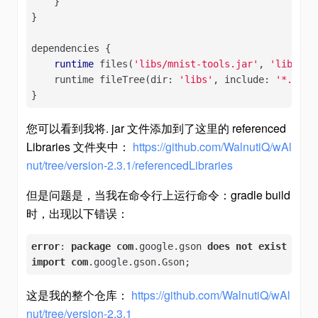
    }

}

dependencies {

runtime
 files(
'libs/mnist-tools.jar'
, 
'libs/gs
    runtime fileTree(dir: 
'libs'
, include: 
'*.jar'
)
}
您可以看到我将. jar 文件添加到了这里的 referenced
Libraries 文件夹中：
https://github.com/WalnutiQ/wAl
nut/tree/version-2.3.1/referencedLibraries
但是问题是，当我在命令行上运行命令：gradle build
时，出现以下错误：
error
: 
package
com
.google
.gson
does
not
exist
import
com
.google
.gson
.Gson
;
这是我的整个仓库：
https://github.com/WalnutiQ/wAl
nut/tree/version-2.3.1