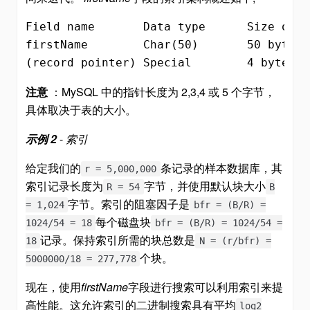
Field name       Data type      Size on di
firstName        Char(50)       50 bytes

(record pointer) Special        4 bytes
注意
：MySQL 中的指针长度为 2,3,4 或 5 个字节，
具体取决于表的大小。
示例 2
-
索引
给定我们的
条记录的样本数据库，其
r = 5,000,000
索引记录长度为
字节，并使用默认块大小
R = 54
B
字节。索引的阻塞因子是
= 1,024
bfr = (B/R) =
每个磁盘块
1024/54 = 18
bfr = (B/R) = 1024/54 =
记录。保持索引所需的块总数是
18
N = (r/bfr) =
个块。
5000000/18 = 277,778
现在，使用
firstName
字段进行搜索可以利用索引来提
高性能。这允许索引的二进制搜索具有平均
log2