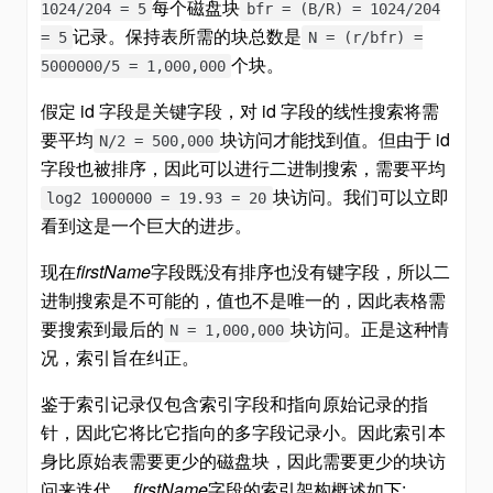
每个磁盘块
1024/204 = 5
bfr = (B/R) = 1024/204
记录。保持表所需的块总数是
= 5
N = (r/bfr) =
个块。
5000000/5 = 1,000,000
假定 id 字段是关键字段，对 id 字段的线性搜索将需
要平均
块访问才能找到值。但由于 id
N/2 = 500,000
字段也被排序，因此可以进行二进制搜索，需要平均
块访问。我们可以立即
log2 1000000 = 19.93 = 20
看到这是一个巨大的进步。
现在
firstName
字段既没有排序也没有键字段，所以二
进制搜索是不可能的，值也不是唯一的，因此表格需
要搜索到最后的
块访问。正是这种情
N = 1,000,000
况，索引旨在纠正。
鉴于索引记录仅包含索引字段和指向原始记录的指
针，因此它将比它指向的多字段记录小。因此索引本
身比原始表需要更少的磁盘块，因此需要更少的块访
问来迭代。
firstName
字段的索引架构概述如下;