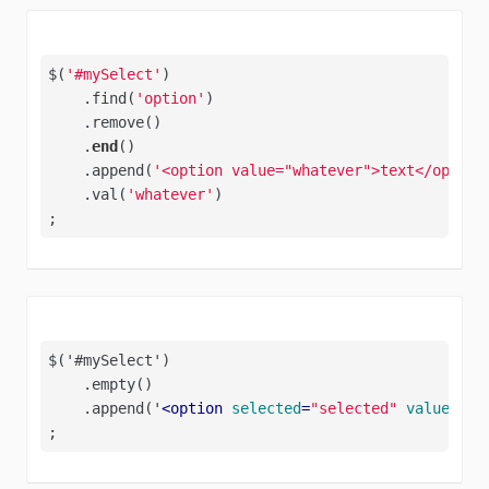
$(
'#mySelect'
)

    .find(
'option'
)

    .remove()

    .
end
()

    .append(
'<option value="whatever">text</option
    .val(
'whatever'
)

;
$('#mySelect')

    .empty()

    .append('
<
option
selected
=
"selected"
value
=
"wh
;