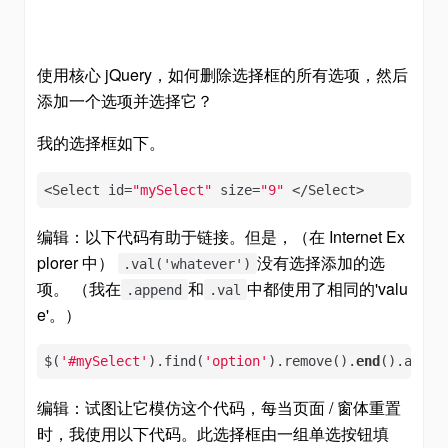
使用核心 jQuery，如何删除选择框的所有选项，然后
添加一个选项并选择它？
我的选择框如下。
<Select id=
"mySelect"
 size=
"9"
 </Select>
编辑：以下代码有助于链接。但是，（在 Internet Ex
plorer 中）
没有选择添加的选
.val('whatever')
项。 （我在
和
中都使用了相同的'valu
.append
.val
e'。）
$(
'#mySelect'
).find(
'option'
).remove().
end
().appen
编辑：试图让它模仿这个代码，每当页面 / 窗体重置
时，我使用以下代码。此选择框由一组单选按钮填