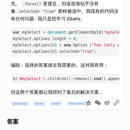
充。
更接近，但该选项似乎没有
.focus()
像
那样被选中。我现有的代码没
.selected= "true"
有任何问题 - 我只是想学习 jQuery。
var
 mySelect = 
document
.getElementById(
'mySelect'
);
mySelect.options.length = 
0
;

mySelect.options[
0
] = 
new
 Option (
"Foo (only choic
mySelect.options[
0
].selected=
"true"
;
编辑：选择的答案接近我需要的。这对我有用：
$(
'#mySelect'
).children().remove().
end
().append(
'<
但这两个答案都让我得到了最后的解决方案..
javascript
jquery
option
html-select
答案