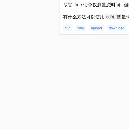
尽管 time 命令仅测量
总
时间 -
有什么方法可以使用
衡量
cURL
curl
time
upload
download