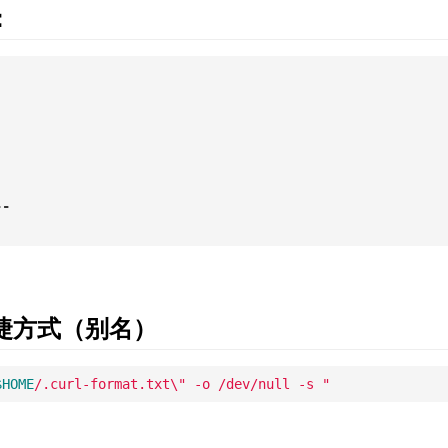
：
--
c 快捷方式（别名）
$HOME
/.curl-format.txt\" -o /dev/null -s "