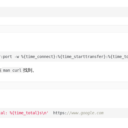
r:port -w %{time_connect}:%{time_starttransfer}:%{time_t
在
找到。
man curl
tal: %{time_total}s\n'
  https:
//www.google.com