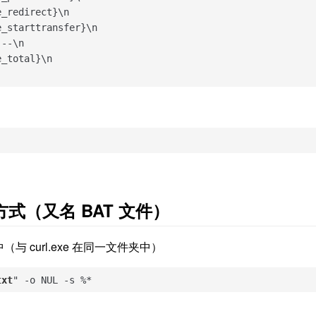
_redirect}\n

_starttransfer}\n

--\n

_total}\n

捷方式（又名 BAT 文件）
中（与 curl.exe 在同一文件夹中）
txt
" -o NUL -s %*