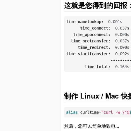
这就是您得到的回报
time_namelookup
:  0
.001s
time_connect
:  0
.037s
time_appconnect
:  0
.000s
time_pretransfer
:  0
.037s
time_redirect
:  0
.000s
time_starttransfer
:  0
.092s
--------
time_total
:  0
.164s
制作 Linux / Ma
alias
 curltime=
"curl -w \"@
然后，您可以简单地致电...