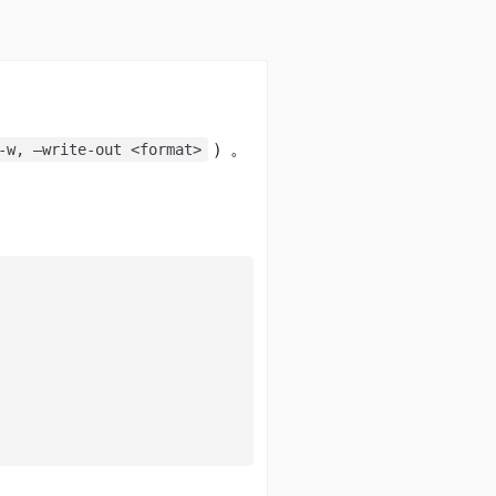
）。
-w, –write-out <format>