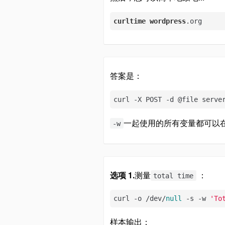
curltime
wordpress
.org
答案是：
curl -X POST -d @file serve
一起使用的所有变量都可以
-w
选项 1.
测量
：
total time
curl -o /dev/
null
 -s -w 
'To
样本输出：