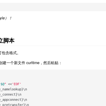
yle）！
独立脚本
即可包含格式。
一个新文件 curltime，然后粘贴：
"
$@
"
 <<
'EOF'
_namelookup}\n

_connect}\n

_appconnect}\n

_pretransfer}\n
