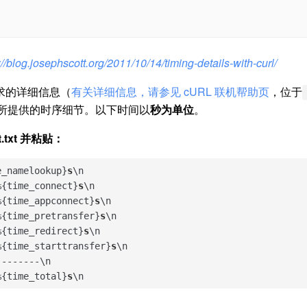
://blog.josephscott.org/2011/10/14/timing-details-with-curl/
请求的详细信息（
有关详细信息，请参见 cURL 联机帮助页
，位于
所提供的时序细节。以下时间以
秒为单位
。
.txt 并粘贴：
e_namelookup}
s
\n

%{time_connect}
s
\n

%{time_appconnect}
s
\n

%{time_pretransfer}
s
\n

%{time_redirect}
s
\n

%{time_starttransfer}
s
\n

-------\n

%{time_total}
s
\n