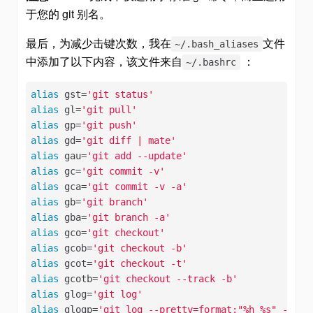
于您的 git 别名。
最后，为减少击键次数，我在
文件
~/.bash_aliases
中添加了以下内容，该文件来自
：
~/.bashrc
alias
 gst=
'git status'
alias
 gl=
'git pull'
alias
 gp=
'git push'
alias
 gd=
'git diff | mate'
alias
 gau=
'git add --update'
alias
 gc=
'git commit -v'
alias
 gca=
'git commit -v -a'
alias
 gb=
'git branch'
alias
 gba=
'git branch -a'
alias
 gco=
'git checkout'
alias
 gcob=
'git checkout -b'
alias
 gcot=
'git checkout -t'
alias
 gcotb=
'git checkout --track -b'
alias
 glog=
'git log'
alias
 glogp=
'git log --pretty=format:"%h %s" --gra