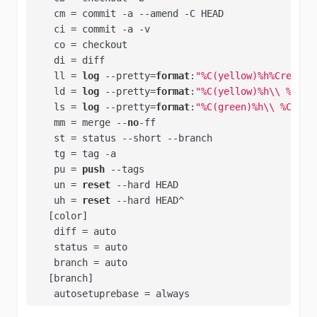
    cm = commit -a --amend -C HEAD

    ci = commit -a -v

    co = checkout

    di = diff

    ll = 
log
 --pretty=
format
:
"%C(yellow)%h%Cred%d\
    ld = 
log
 --pretty=
format
:
"%C(yellow)%h\\ %C(gr
    ls = 
log
 --pretty=
format
:
"%C(green)%h\\ %C(yel
    mm = merge --
no
-ff

    st = status --short --branch

    tg = tag -a 

    pu = 
push
 --tags

    un = 
reset
 --hard HEAD  

    uh = 
reset
 --hard HEAD^

   [color]  

    diff = auto  

    status = auto  

    branch = auto 

   [branch]  

    autosetuprebase = always